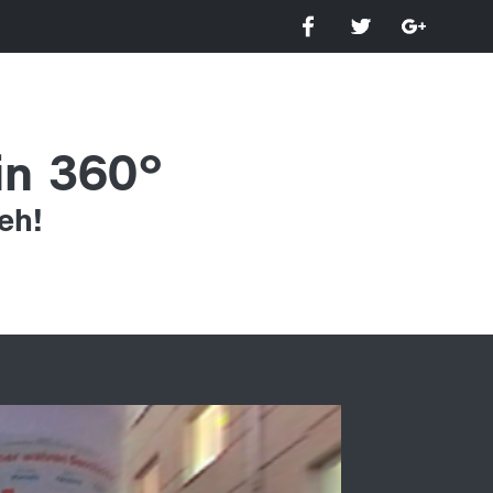
 in 360°
eh!